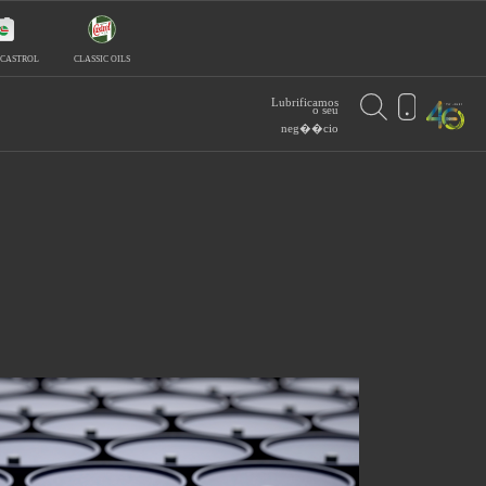
 CASTROL
CLASSIC OILS
Lubrificamos
o seu
neg��cio